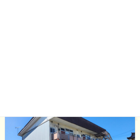
コーポアカシア
礼金サービス
由利本荘市 石脇／１LDK
38,000
円/月
詳しく見る