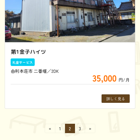
第1金子ハイツ
礼金サービス
由利本荘市 二番堰／2DK
35,000
円/月
詳しく見る
投
固
固
固
«
1
2
3
»
定
定
定
稿
ペ
ペ
ペ